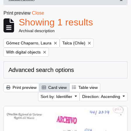
, 1 results
Print preview
Close
Showing 1 results
Archival description
Remove filter:
Remove filter:
Gómez Chaparro, Laura
Talca (Chile)
Remove filter:
With digital objects
Advanced search options
Print preview
Card view
Table view
Sort by: Identifier
Direction: Ascending