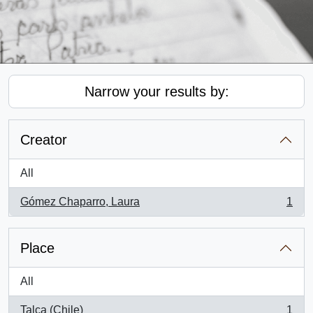
Narrow your results by:
Creator
All
Gómez Chaparro, Laura
1
, 1 results
Place
All
Talca (Chile)
1