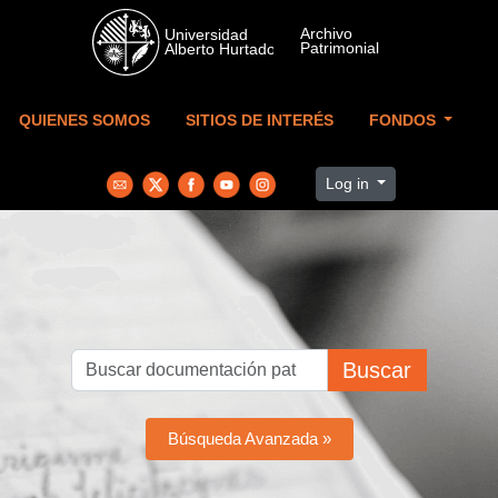
Skip to main content
QUIENES SOMOS
SITIOS DE INTERÉS
FONDOS
Log in
Buscar
Búsqueda Avanzada »