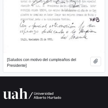
[Saludos con motivo del cumpleaños del
Add t
Presidente]