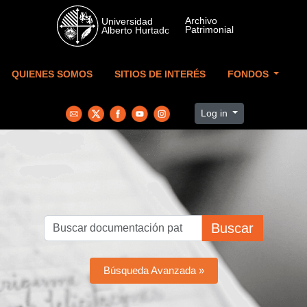
Skip to main content
QUIENES SOMOS
SITIOS DE INTERÉS
FONDOS
Log in
Buscar
Búsqueda Avanzada »