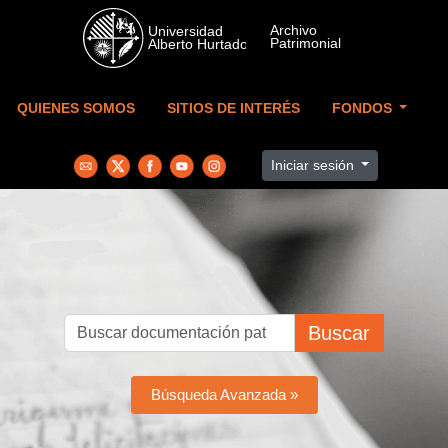
Skip to main content
QUIENES SOMOS
SITIOS DE INTERÉS
FONDOS
Iniciar sesión
Buscar
Búsqueda Avanzada »