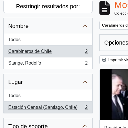
Mos
Restringir resultados por:
Colecc
Remove filter:
Nombre
Carabineros d
Todos
Opciones
Carabineros de Chile
2
, 2 resultados
Imprimir vi
Stange, Rodolfo
2
, 2 resultados
Lugar
Todos
Estación Central (Santiago, Chile)
2
, 2 resultados
Tipo de soporte
Presidente 