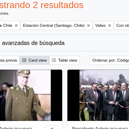
trando 2 resultados
iones
Remove filter:
Remove filter:
Remove 
e Chile
Estación Central (Santiago, Chile)
Video
Con obj
 avanzadas de búsqueda
sta previa
Card view
Table view
Ordenar por: Códig
Aylwin inaugura
Presidente Aylwin inaugura