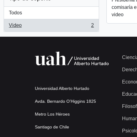
comisaría e
Todos
video
Video
2
, 2 resultados
Cienci
Derec
Econo
Universidad Alberto Hurtado
Educa
Avda. Bernardo O’Higgins 1825
Filosof
Metro Los Héroes
Human
Santiago de Chile
Psicol