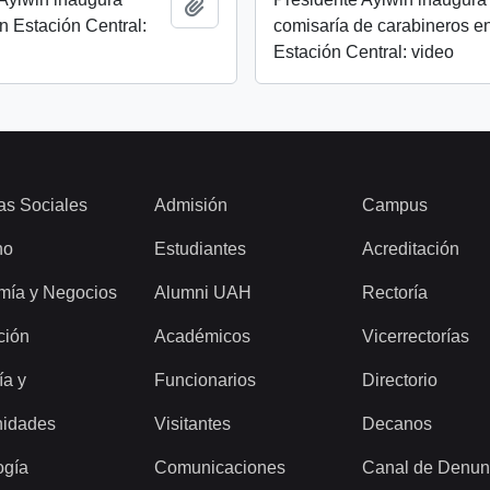
Añadir al portapapeles
n Estación Central:
comisaría de carabineros e
Estación Central: video
as Sociales
Admisión
Campus
ho
Estudiantes
Acreditación
mía y Negocios
Alumni UAH
Rectoría
ción
Académicos
Vicerrectorías
ía y
Funcionarios
Directorio
idades
Visitantes
Decanos
ogía
Comunicaciones
Canal de Denun