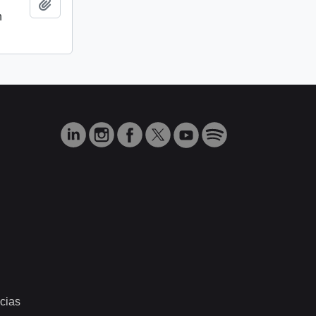
Añadir al portapapeles
n
cias