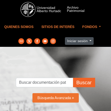
Skip to main content
QUIENES SOMOS
SITIOS DE INTERÉS
FONDOS
Iniciar sesión
Buscar
Búsqueda Avanzada »