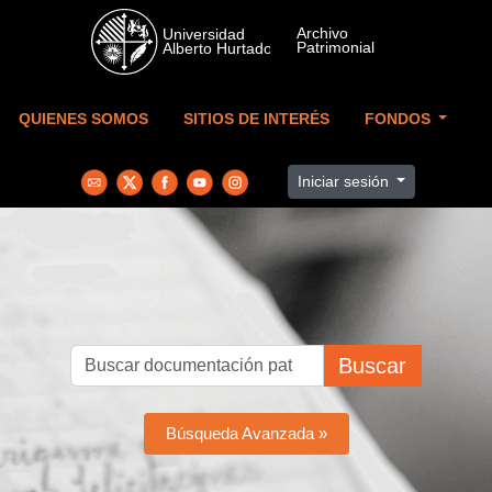
Skip to main content
QUIENES SOMOS
SITIOS DE INTERÉS
FONDOS
Iniciar sesión
Buscar
Búsqueda Avanzada »