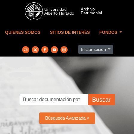
Skip to main content
QUIENES SOMOS
SITIOS DE INTERÉS
FONDOS
Iniciar sesión
Buscar
Búsqueda Avanzada »