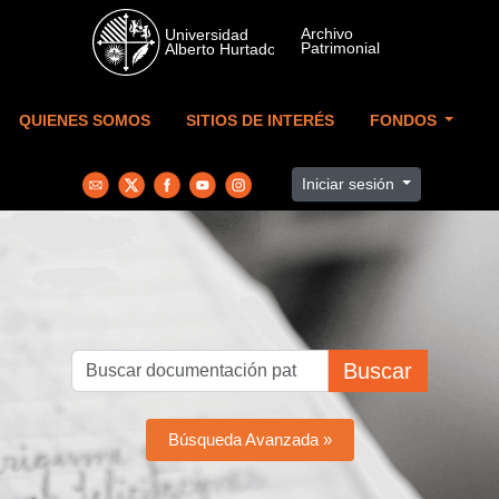
Skip to main content
QUIENES SOMOS
SITIOS DE INTERÉS
FONDOS
Iniciar sesión
Buscar
Búsqueda Avanzada »