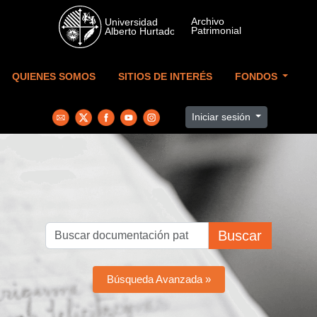
Skip to main content
QUIENES SOMOS
SITIOS DE INTERÉS
FONDOS
Iniciar sesión
Buscar
Búsqueda Avanzada »