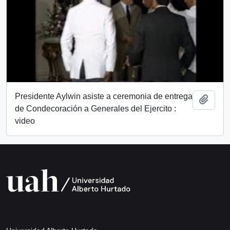
Presidente Aylwin asiste a ceremonia de entrega
Añadi
de Condecoración a Generales del Ejercito :
video