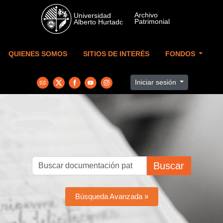
Skip to main content
QUIENES SOMOS
SITIOS DE INTERÉS
FONDOS
Iniciar sesión
Buscar
Búsqueda Avanzada »