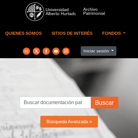
Skip to main content
QUIENES SOMOS
SITIOS DE INTERÉS
FONDOS
Iniciar sesión
Buscar
Búsqueda Avanzada »