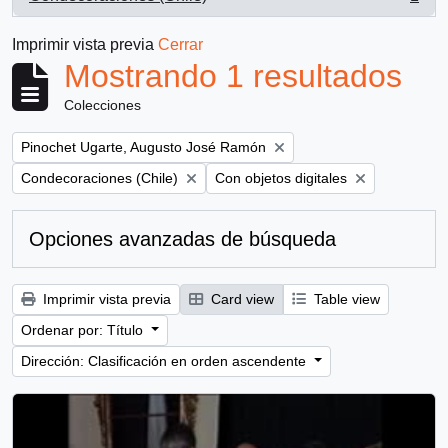
, 1 resultados
Imprimir vista previa
Cerrar
Mostrando 1 resultados
Colecciones
Remove filter:
Pinochet Ugarte, Augusto José Ramón
Remove filter:
Remove filter:
Condecoraciones (Chile)
Con objetos digitales
Opciones avanzadas de búsqueda
Imprimir vista previa
Card view
Table view
Ordenar por: Título
Dirección: Clasificación en orden ascendente