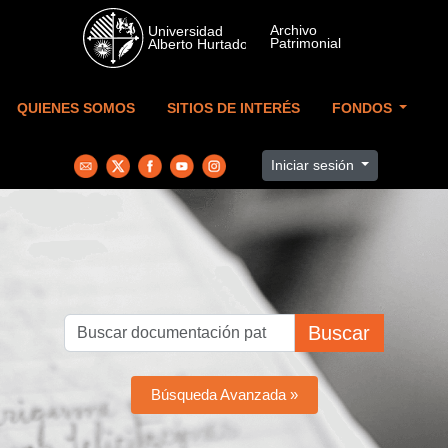
Skip to main content
QUIENES SOMOS
SITIOS DE INTERÉS
FONDOS
Iniciar sesión
Buscar
Búsqueda Avanzada »