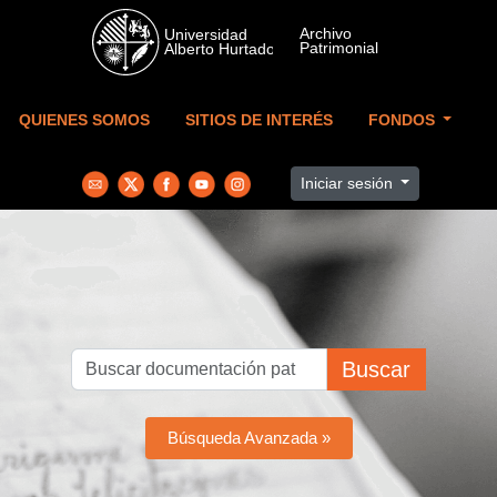
Skip to main content
QUIENES SOMOS
SITIOS DE INTERÉS
FONDOS
Iniciar sesión
Buscar
Búsqueda Avanzada »