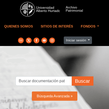
Skip to main content
QUIENES SOMOS
SITIOS DE INTERÉS
FONDOS
Iniciar sesión
Buscar
Búsqueda Avanzada »