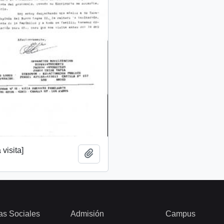
 visita]
Añadir al portapapeles
as Sociales
Admisión
Campus