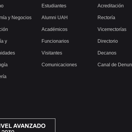
ho
Estudiantes
Acreditación
mía y Negocios
Alumni UAH
Rectoría
ción
Académicos
Vicerrectorías
ía y
Funcionarios
Directorio
idades
Visitantes
Decanos
ogía
Comunicaciones
Canal de Denun
ería