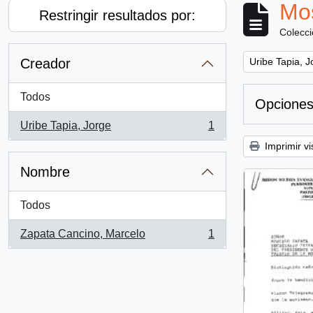
Mos
Restringir resultados por:
Colecc
Remove filter:
Creador
Uribe Tapia, J
Todos
Opciones
Uribe Tapia, Jorge
1
, 1 resultados
Imprimir vi
Nombre
Todos
Zapata Cancino, Marcelo
1
, 1 resultados