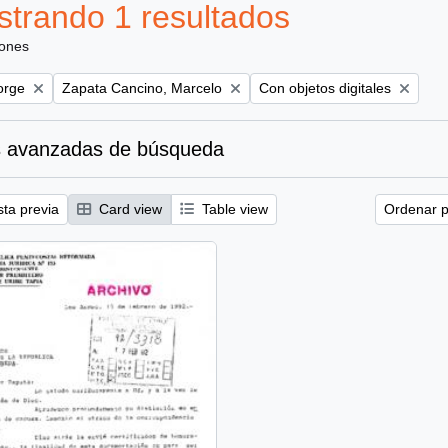
trando 1 resultados
iones
Remove filter:
Remove filter:
orge
Zapata Cancino, Marcelo
Con objetos digitales
 avanzadas de búsqueda
sta previa
Card view
Table view
Ordenar p