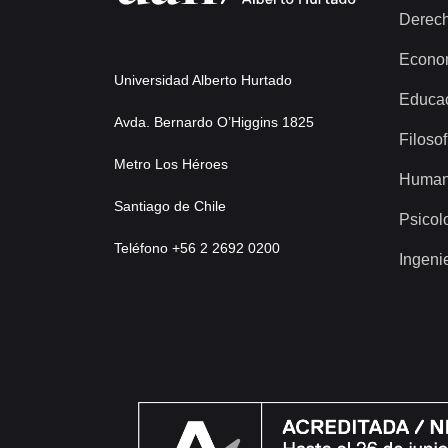
Derec
Econo
Universidad Alberto Hurtado
Educa
Avda. Bernardo O’Higgins 1825
Filosof
Metro Los Héroes
Human
Santiago de Chile
Psicol
Teléfono +56 2 2692 0200
Ingeni