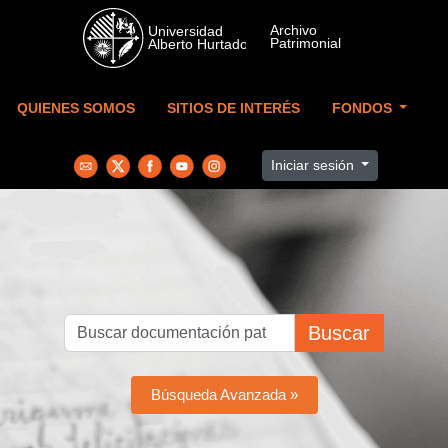
Skip to main content
QUIENES SOMOS
SITIOS DE INTERÉS
FONDOS
Iniciar sesión
Buscar
Búsqueda Avanzada »