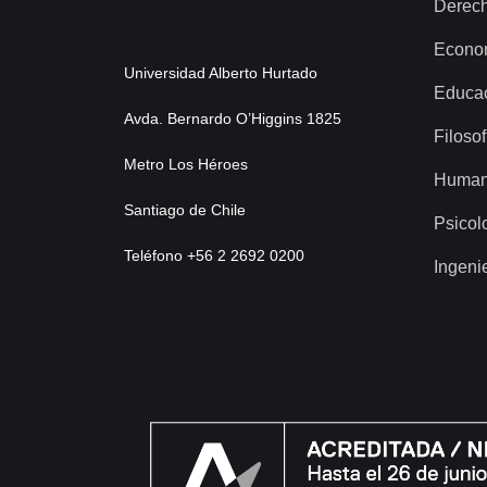
Derec
Econo
Universidad Alberto Hurtado
Educa
Avda. Bernardo O’Higgins 1825
Filosof
Metro Los Héroes
Human
Santiago de Chile
Psicol
Teléfono +56 2 2692 0200
Ingeni