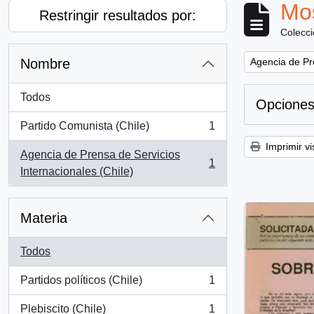
Mos
Restringir resultados por:
Colecc
Remove filter:
Nombre
Agencia de Pre
Todos
Opciones
Partido Comunista (Chile)
1
, 1 resultados
Imprimir vi
Agencia de Prensa de Servicios
1
, 1 resultados
Internacionales (Chile)
Materia
Todos
Partidos políticos (Chile)
1
, 1 resultados
Plebiscito (Chile)
1