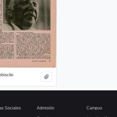
ebiscito
Añadir al portapapeles
as Sociales
Admisión
Campus