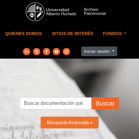
Skip to main content
QUIENES SOMOS
SITIOS DE INTERÉS
FONDOS
Iniciar sesión
Buscar
Búsqueda Avanzada »