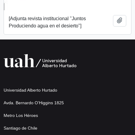
[Adjunta revista institucional "Juntos
Añadi
Produciendo agua en el desierto"]
Universidad Alberto Hurtado
Avda. Bernardo O’Higgins 1825
Metro Los Héroes
Santiago de Chile