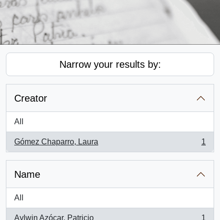
Narrow your results by:
Creator
All
Gómez Chaparro, Laura
1
, 1 results
Name
All
Aylwin Azócar, Patricio
1