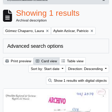
, 1 results
Showing 1 results
Archival description
Remove filter:
Remove filter:
Gómez Chaparro, Laura
Aylwin Azócar, Patricio
Advanced search options
Print preview
Card view
Table view
Sort by: Start date
Direction: Descending
Show 1 results with digital objects