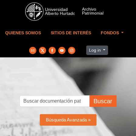
Skip to main content
QUIENES SOMOS
SITIOS DE INTERÉS
FONDOS
Log in
Buscar
Búsqueda Avanzada »