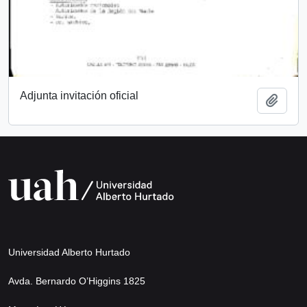
Adjunta invitación oficial
Add t
Universidad Alberto Hurtado
Avda. Bernardo O’Higgins 1825