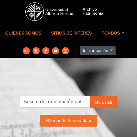
Skip to main content
QUIENES SOMOS
SITIOS DE INTERÉS
FONDOS
Iniciar sesión
Buscar
Búsqueda Avanzada »