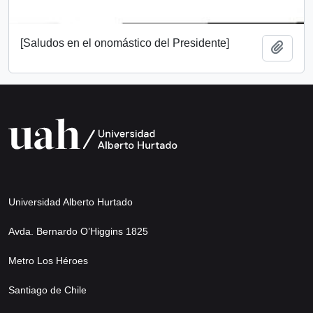
[Saludos en el onomástico del Presidente]
Añadi
Universidad Alberto Hurtado
Avda. Bernardo O’Higgins 1825
Metro Los Héroes
Santiago de Chile