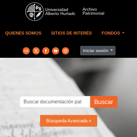
Skip to main content
QUIENES SOMOS
SITIOS DE INTERÉS
FONDOS
Iniciar sesión
Buscar
Búsqueda Avanzada »