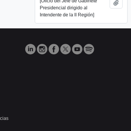
[Oficio del Jefe de Gabinete
Add t
Presidencial dirigido al
Intendente de la II Región]
cias