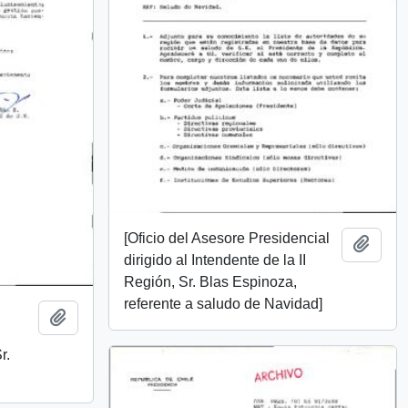
[Oficio del Asesore Presidencial
Add t
dirigido al Intendente de la II
Región, Sr. Blas Espinoza,
referente a saludo de Navidad]
Add to clipboard
r.