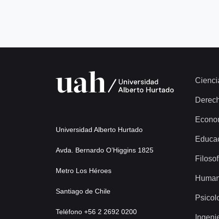
Cienci
Derec
Econo
Universidad Alberto Hurtado
Educa
Avda. Bernardo O’Higgins 1825
Filosof
Metro Los Héroes
Human
Santiago de Chile
Psicol
Teléfono +56 2 2692 0200
Ingeni