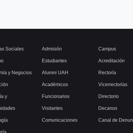
as Sociales
Admisión
Campus
ho
Estudiantes
Acreditación
mía y Negocios
Alumni UAH
Rectoría
ción
Académicos
Vicerrectorías
ía y
Funcionarios
Directorio
idades
Visitantes
Decanos
ogía
Comunicaciones
Canal de Denun
ería