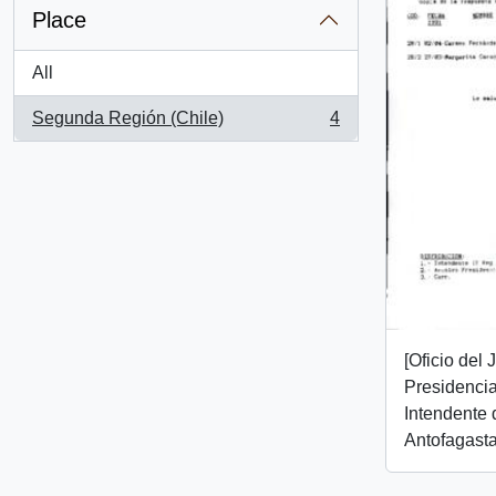
Place
All
Segunda Región (Chile)
4
, 4 results
[Oficio del
Presidencial
Intendente 
Antofagasta