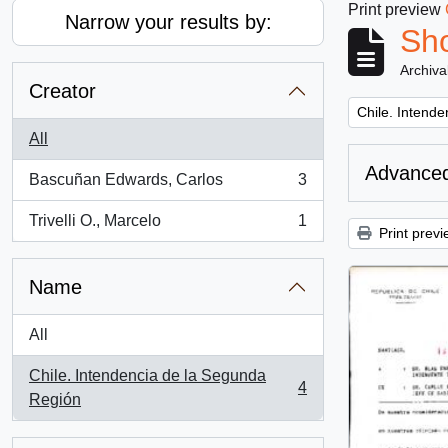
Print preview
Narrow your results by:
Sho
Archiva
Creator
Remove filter:
Chile. Intend
All
Advanced
Bascuñan Edwards, Carlos
3
, 3 results
Trivelli O., Marcelo
1
, 1 results
Print previ
Name
All
Chile. Intendencia de la Segunda
4
, 4 results
Región