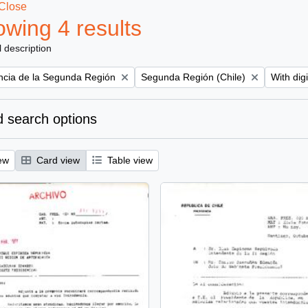
Close
wing 4 results
l description
Remove filter:
Remove f
encia de la Segunda Región
Segunda Región (Chile)
With digi
 search options
ew
Card view
Table view