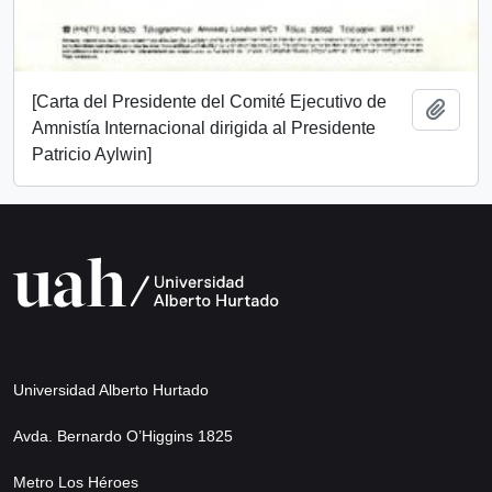
[Carta del Presidente del Comité Ejecutivo de
Añadi
Amnistía Internacional dirigida al Presidente
Patricio Aylwin]
Universidad Alberto Hurtado
Avda. Bernardo O’Higgins 1825
Metro Los Héroes