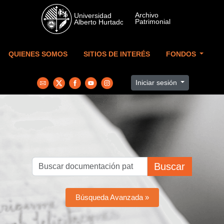
Skip to main content
QUIENES SOMOS
SITIOS DE INTERÉS
FONDOS
Iniciar sesión
Buscar
Búsqueda Avanzada »