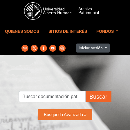
Skip to main content
QUIENES SOMOS
SITIOS DE INTERÉS
FONDOS
Iniciar sesión
Buscar
Búsqueda Avanzada »