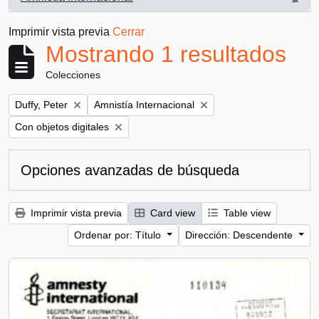
, 1 resultados
Imprimir vista previa
Cerrar
Mostrando 1 resultados
Colecciones
Remove filter:
Remove filter:
Duffy, Peter
Amnistía Internacional
Remove filter:
Con objetos digitales
Opciones avanzadas de búsqueda
Imprimir vista previa
Card view
Table view
Ordenar por: Título
Dirección: Descendente