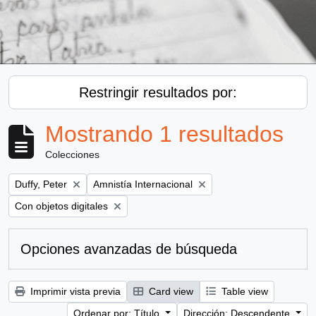
Restringir resultados por:
Mostrando 1 resultados
Colecciones
Remove filter:
Remove filter:
Duffy, Peter
Amnistía Internacional
Remove filter:
Con objetos digitales
Opciones avanzadas de búsqueda
Imprimir vista previa
Card view
Table view
Ordenar por: Título
Dirección: Descendente