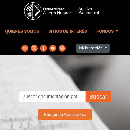
Skip to main content
QUIENES SOMOS
SITIOS DE INTERÉS
FONDOS
Iniciar sesión
Buscar
Búsqueda Avanzada »