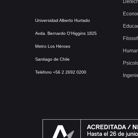
Derec
Econo
Universidad Alberto Hurtado
Educa
Avda. Bernardo O’Higgins 1825
Filosof
Metro Los Héroes
Human
Santiago de Chile
Psicol
Teléfono +56 2 2692 0200
Ingeni