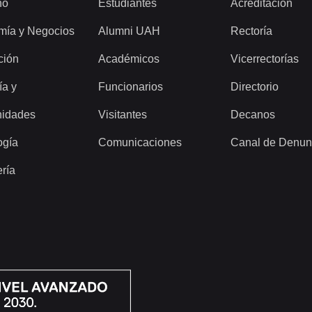
ho
Estudiantes
Acreditación
mía y Negocios
Alumni UAH
Rectoría
ción
Académicos
Vicerrectorías
ía y
Funcionarios
Directorio
idades
Visitantes
Decanos
ogía
Comunicaciones
Canal de Denun
ería