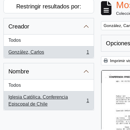
Mos
Restringir resultados por:
Colecc
Remove filter:
Creador
González, Car
Todos
Opciones
González, Carlos
1
, 1 resultados
Imprimir vi
Nombre
Todos
Iglesia Católica. Conferencia
1
, 1 resultados
Episcopal de Chile