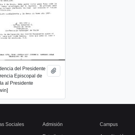
dencia del Presidente
Añadir al portapapeles
rencia Episcopal de
da al Presidente
win]
as Sociales
Admisión
Campus