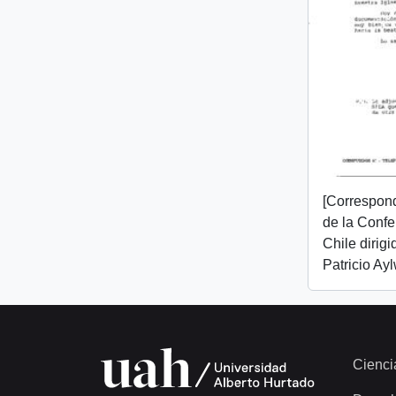
[Correspon
de la Confe
Chile dirigi
Patricio Ayl
Cienci