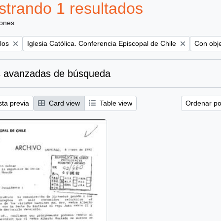
trando 1 resultados
iones
Remove filter:
Remove f
los
Iglesia Católica. Conferencia Episcopal de Chile
Con obje
 avanzadas de búsqueda
sta previa
Card view
Table view
Ordenar por