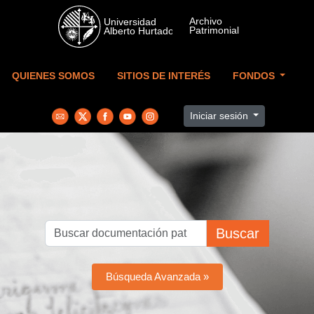
Skip to main content
QUIENES SOMOS
SITIOS DE INTERÉS
FONDOS
Iniciar sesión
Buscar
Búsqueda Avanzada »