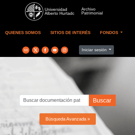
Skip to main content
QUIENES SOMOS
SITIOS DE INTERÉS
FONDOS
Iniciar sesión
Buscar
Búsqueda Avanzada »