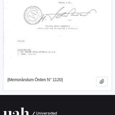
[Memorándum Órden N° 1120]
Añadi