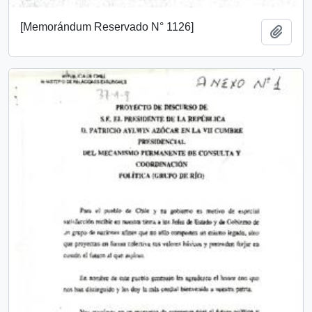
[Memorándum Reservado N° 1126]
Añadi