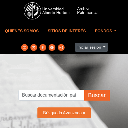
Skip to main content
QUIENES SOMOS
SITIOS DE INTERÉS
FONDOS
Iniciar sesión
Buscar
Búsqueda Avanzada »