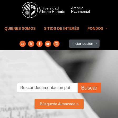
Skip to main content
QUIENES SOMOS
SITIOS DE INTERÉS
FONDOS
Iniciar sesión
Buscar
Búsqueda Avanzada »