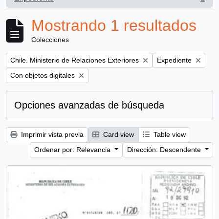
, 1 resultados
Mostrando 1 resultados
Colecciones
Remove filter:
Remove filter:
Chile. Ministerio de Relaciones Exteriores
Expediente
Remove filter:
Con objetos digitales
Opciones avanzadas de búsqueda
Imprimir vista previa
Card view
Table view
Ordenar por: Relevancia
Dirección: Descendente