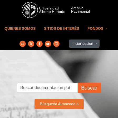
Skip to main content
QUIENES SOMOS
SITIOS DE INTERÉS
FONDOS
Iniciar sesión
Buscar
Búsqueda Avanzada »