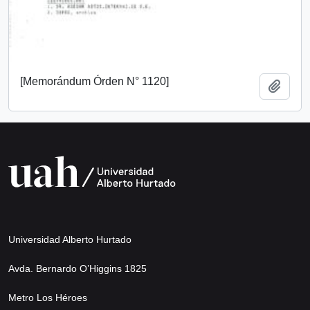
[Memorándum Órden N° 1120]
Añadi
Universidad Alberto Hurtado
Avda. Bernardo O’Higgins 1825
Metro Los Héroes