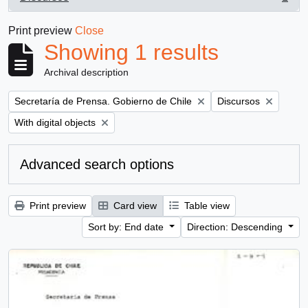
, 1 results
Print preview
Close
Showing 1 results
Archival description
Remove filter:
Remove filter:
Secretaría de Prensa. Gobierno de Chile
Discursos
Remove filter:
With digital objects
Advanced search options
Print preview
Card view
Table view
Sort by: End date
Direction: Descending