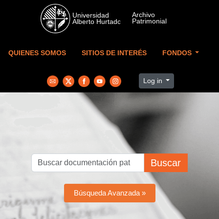
Skip to main content
QUIENES SOMOS
SITIOS DE INTERÉS
FONDOS
Log in
Buscar
Búsqueda Avanzada »