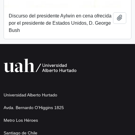
Discurso del presidente Aylwin en cena ofrecida
Add t
por el presidente de Estados Unidos, D. George
Bush
Universidad Alberto Hurtado
Avda. Bernardo O’Higgins 1825
Metro Los Héroes
Santiago de Chile