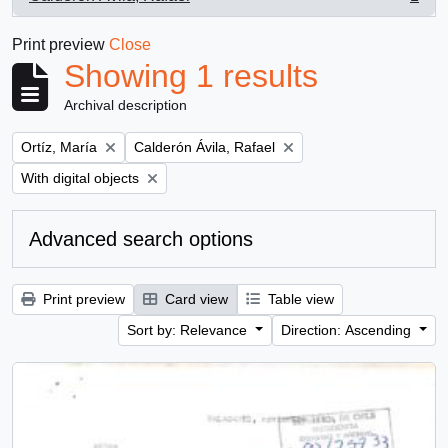
, 1 results
Print preview
Close
Showing 1 results
Archival description
Remove filter:
Remove filter:
Ortíz, María
Calderón Ávila, Rafael
Remove filter:
With digital objects
Advanced search options
Print preview
Card view
Table view
Sort by: Relevance
Direction: Ascending