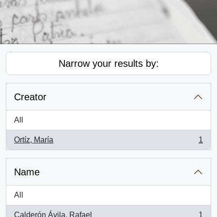
Narrow your results by:
Creator
All
Ortíz, María
1
, 1 results
Name
All
Calderón Ávila, Rafael
1