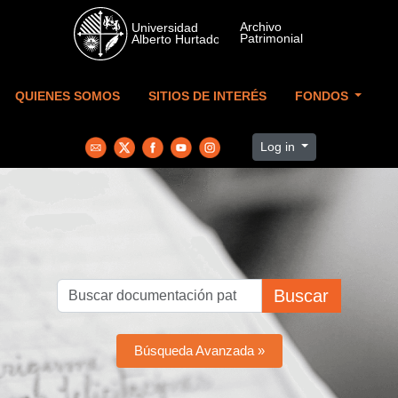
Skip to main content
QUIENES SOMOS
SITIOS DE INTERÉS
FONDOS
Log in
Buscar
Búsqueda Avanzada »