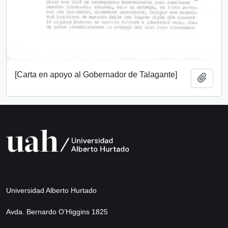
[Carta en apoyo al Gobernador de Talagante]
Add t
Universidad Alberto Hurtado
Avda. Bernardo O’Higgins 1825