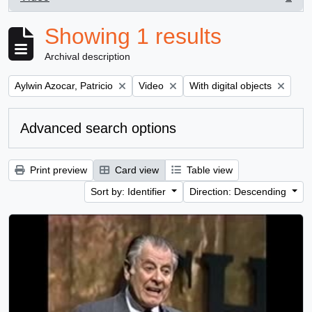
, 1 results
Showing 1 results
Archival description
Remove filter:
Remove filter:
Remove filter:
Aylwin Azocar, Patricio
Video
With digital objects
Advanced search options
Print preview
Card view
Table view
Sort by: Identifier
Direction: Descending