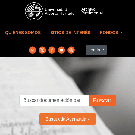
Skip to main content
QUIENES SOMOS
SITIOS DE INTERÉS
FONDOS
Log in
Buscar
Búsqueda Avanzada »