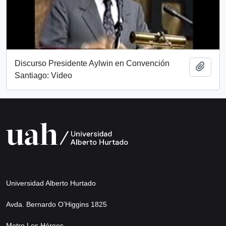
Discurso Presidente Aylwin en Convención
Add t
Santiago: Video
Universidad Alberto Hurtado
Avda. Bernardo O’Higgins 1825
Metro Los Héroes