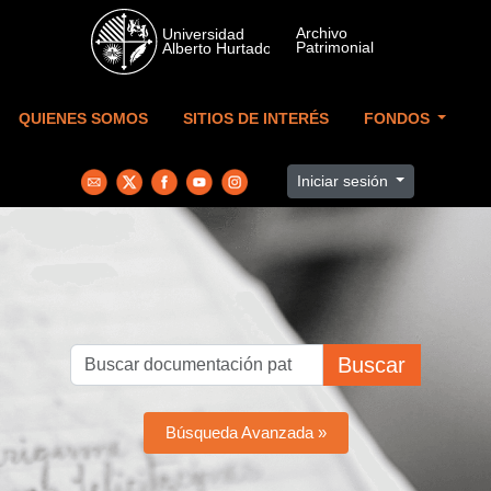
Skip to main content
QUIENES SOMOS
SITIOS DE INTERÉS
FONDOS
Iniciar sesión
Buscar
Búsqueda Avanzada »