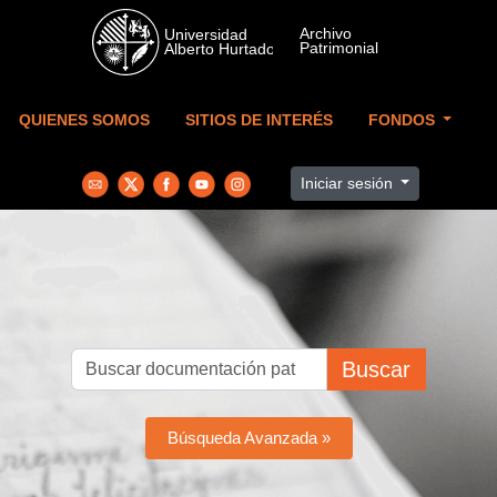
Skip to main content
QUIENES SOMOS
SITIOS DE INTERÉS
FONDOS
Iniciar sesión
Buscar
Búsqueda Avanzada »