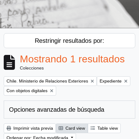
Restringir resultados por:
Mostrando 1 resultados
Colecciones
Remove filter:
Remove filter:
Chile. Ministerio de Relaciones Exteriores
Expediente
Remove filter:
Con objetos digitales
Opciones avanzadas de búsqueda
Imprimir vista previa
Card view
Table view
Ordenar por: Fecha modificada