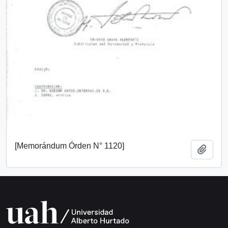
[Memorándum Órden N° 1120]
Añadi