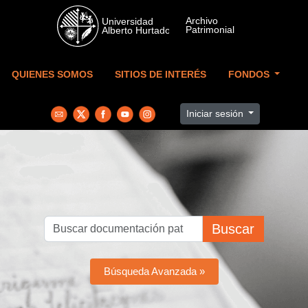
Skip to main content
QUIENES SOMOS
SITIOS DE INTERÉS
FONDOS
Iniciar sesión
Buscar
Búsqueda Avanzada »