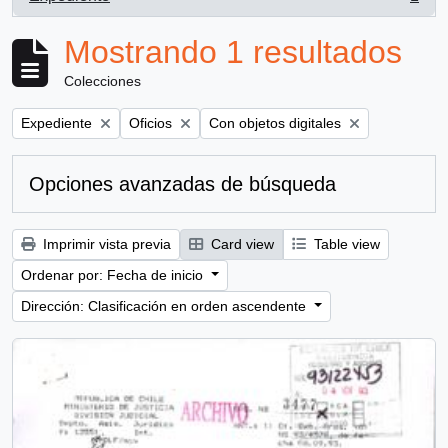
, 1 resultados
Mostrando 1 resultados
Colecciones
Remove filter:
Remove filter:
Remove filter:
Expediente
Oficios
Con objetos digitales
Opciones avanzadas de búsqueda
Imprimir vista previa
Card view
Table view
Ordenar por: Fecha de inicio
Dirección: Clasificación en orden ascendente