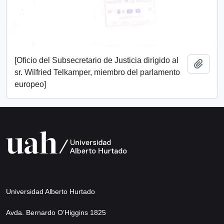
[Oficio del Subsecretario de Justicia dirigido al
Añadi
sr. Wilfried Telkamper, miembro del parlamento
europeo]
Universidad Alberto Hurtado
Avda. Bernardo O’Higgins 1825