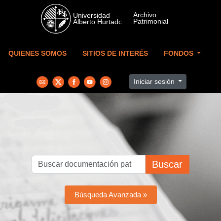
Skip to main content
QUIENES SOMOS
SITIOS DE INTERÉS
FONDOS
Iniciar sesión
Buscar
Búsqueda Avanzada »