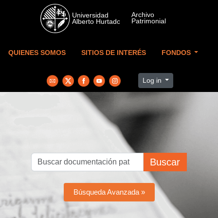
Skip to main content
QUIENES SOMOS
SITIOS DE INTERÉS
FONDOS
Log in
Buscar
Búsqueda Avanzada »