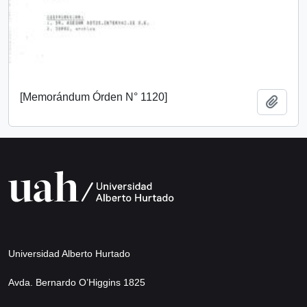
[Memorándum Órden N° 1120]
Add t
Universidad Alberto Hurtado
Avda. Bernardo O’Higgins 1825