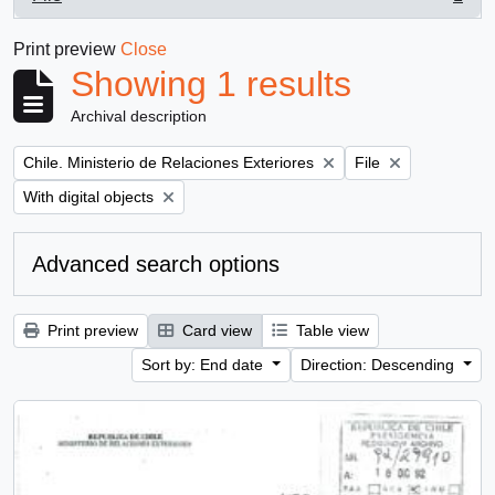
, 1 results
Print preview
Close
Showing 1 results
Archival description
Remove filter:
Remove filter:
Chile. Ministerio de Relaciones Exteriores
File
Remove filter:
With digital objects
Advanced search options
Print preview
Card view
Table view
Sort by: End date
Direction: Descending