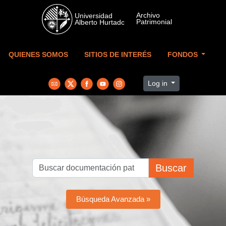
Skip to main content
QUIENES SOMOS
SITIOS DE INTERÉS
FONDOS
Log in
Buscar
Búsqueda Avanzada »