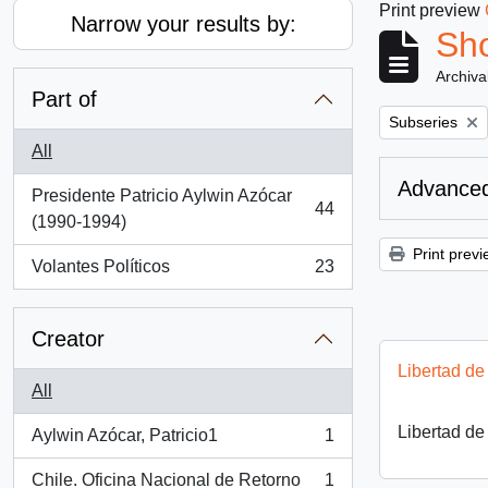
Print preview
Narrow your results by:
Sho
Archiva
Part of
Remove filter:
Subseries
All
Advanced
Presidente Patricio Aylwin Azócar
44
, 44 results
(1990-1994)
Print previ
Volantes Políticos
23
, 23 results
Creator
Libertad de
All
Libertad de
Aylwin Azócar, Patricio1
1
, 1 results
Chile. Oficina Nacional de Retorno
1