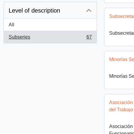
Level of description
Subsecreta
All
Subsecreta
Subseries
67
, 67 results
Minorías S
Minorías S
Asociación
del Trabajo
Asociación
Funcionario