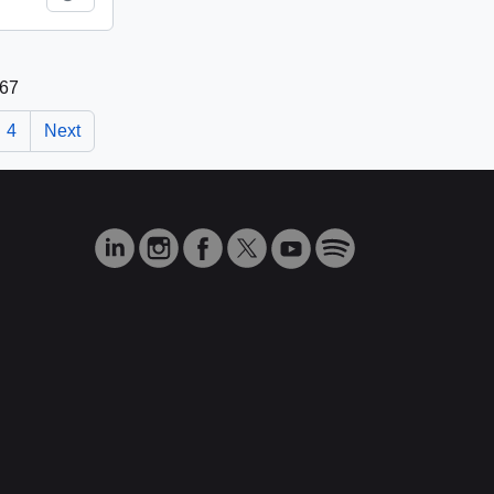
 67
4
Next