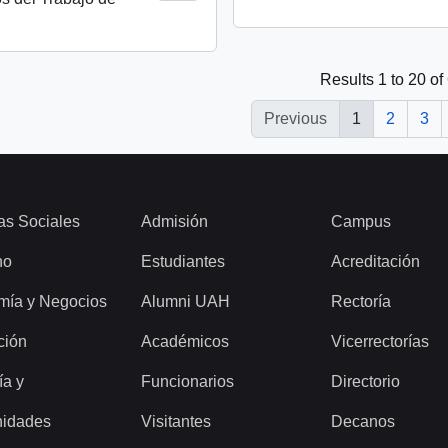
Results 1 to 20 of
Previous
1
2
3
as Sociales
Admisión
Campus
ho
Estudiantes
Acreditación
mía y Negocios
Alumni UAH
Rectoría
ción
Académicos
Vicerrectorías
ía y
Funcionarios
Directorio
idades
Visitantes
Decanos