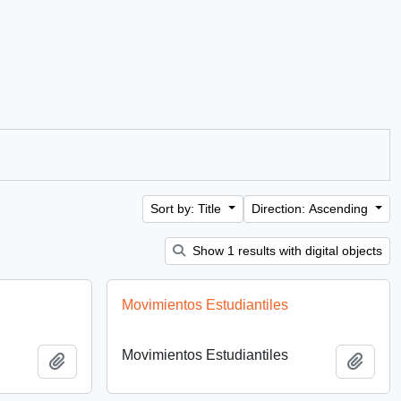
Sort by: Title
Direction: Ascending
Show 1 results with digital objects
Movimientos Estudiantiles
Movimientos Estudiantiles
Add to clipboard
Add t