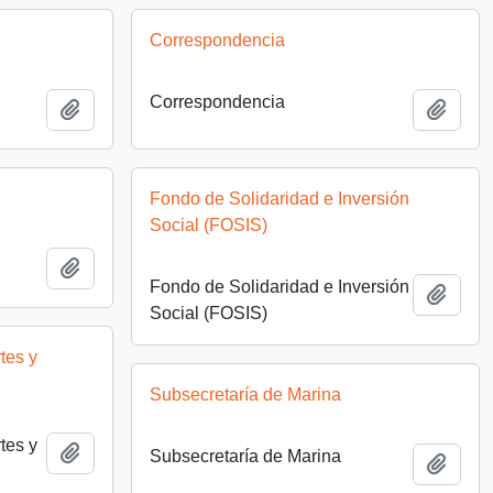
Correspondencia
Correspondencia
Add to clipboard
Add t
Fondo de Solidaridad e Inversión
Social (FOSIS)
Add to clipboard
Fondo de Solidaridad e Inversión
Add t
Social (FOSIS)
tes y
Subsecretaría de Marina
tes y
Add to clipboard
Subsecretaría de Marina
Add t