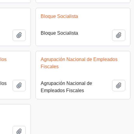
Bloque Socialista
Bloque Socialista
Add to clipboard
Add t
los
Agrupación Nacional de Empleados
Fiscales
los
Agrupación Nacional de
Add to clipboard
Add t
Empleados Fiscales
Add to clipboard