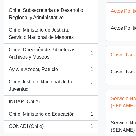
, 1 results
Chile. Subsecretaría de Desarrollo
Actos Polít
1
, 1 results
Regional y Administrativo
Actos Polít
Chile. Ministerio de Justicia.
1
, 1 results
Servicio Nacional de Menores
Chile. Dirección de Bibliotecas,
1
Caso Uvas
, 1 results
Archivos y Museos
Aylwin Azocar, Patricio
1
Caso Uvas
, 1 results
Chile. Instituto Nacional de la
1
, 1 results
Juventud
Servicio N
INDAP (Chile)
1
, 1 results
(SENAME)
Chile. Ministerio de Educación
1
, 1 results
Servicio N
CONADI (Chile)
1
, 1 results
(SENAME)