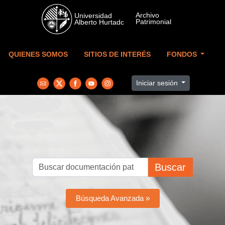
Skip to main content
QUIENES SOMOS
SITIOS DE INTERÉS
FONDOS
Iniciar sesión
Buscar
Búsqueda Avanzada »