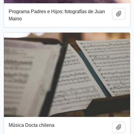
Programa Padres e Hijos: fotografías de Juan
Añadi
Maino
Música Docta chilena
Añadi