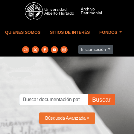
Skip to main content
QUIENES SOMOS
SITIOS DE INTERÉS
FONDOS
Iniciar sesión
Buscar
Búsqueda Avanzada »