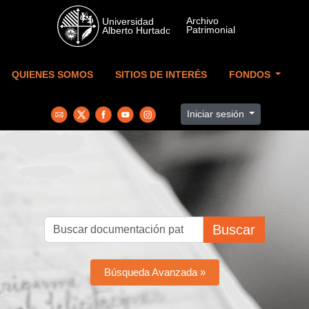
Skip to main content
QUIENES SOMOS
SITIOS DE INTERÉS
FONDOS
Iniciar sesión
Buscar
Búsqueda Avanzada »