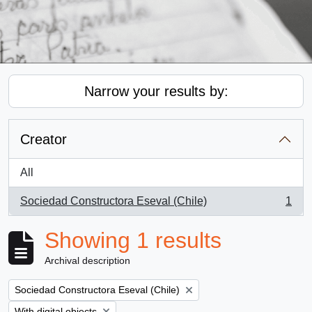
Narrow your results by:
Creator
All
Sociedad Constructora Eseval (Chile)
1
, 1 results
Showing 1 results
Archival description
Remove filter:
Sociedad Constructora Eseval (Chile)
Remove filter:
With digital objects