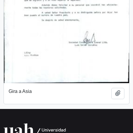
Gira a Asia
Add t