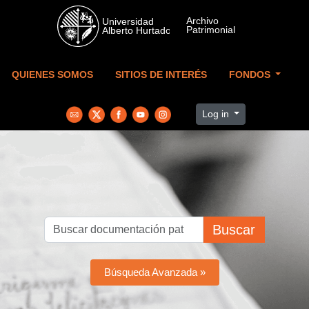
Skip to main content
QUIENES SOMOS
SITIOS DE INTERÉS
FONDOS
Log in
Buscar
Búsqueda Avanzada »