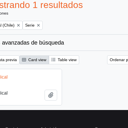
trando 1 resultados
iones
Remove filter:
l (Chile)
Serie
 avanzadas de búsqueda
sta previa
Card view
Table view
Ordenar p
ical
ical
Añadir al portapapeles