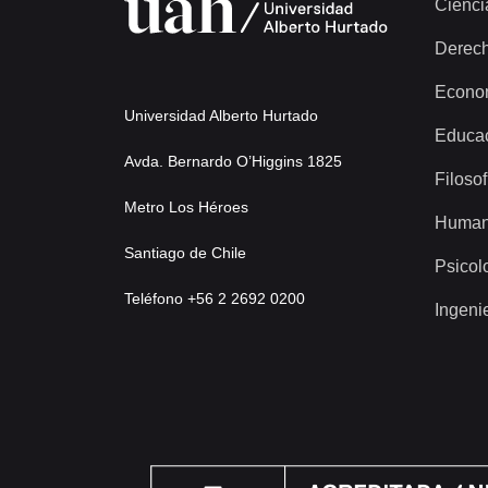
Cienci
Derec
Econo
Universidad Alberto Hurtado
Educa
Avda. Bernardo O’Higgins 1825
Filosof
Metro Los Héroes
Human
Santiago de Chile
Psicol
Teléfono +56 2 2692 0200
Ingeni