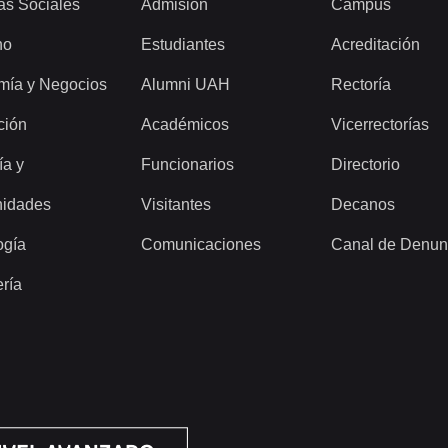
as Sociales
Admisión
Campus
ho
Estudiantes
Acreditación
mía y Negocios
Alumni UAH
Rectoría
ción
Académicos
Vicerrectorías
ía y
Funcionarios
Directorio
idades
Visitantes
Decanos
ogía
Comunicaciones
Canal de Denun
ería