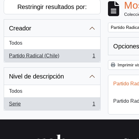
Mos
Restringir resultados por:
Colecc
Remove filter:
Creador
Partido Radica
Todos
Opciones
Partido Radical (Chile)
1
, 1 resultados
Imprimir vi
Nivel de descripción
Partido Rad
Todos
Partido Rad
Serie
1
, 1 resultados