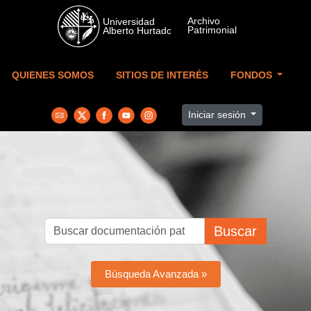
Skip to main content
QUIENES SOMOS
SITIOS DE INTERÉS
FONDOS
Iniciar sesión
Buscar
Búsqueda Avanzada »