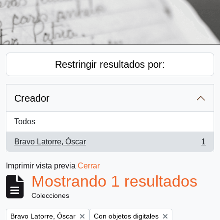
Restringir resultados por:
Creador
Todos
Bravo Latorre, Óscar
1
, 1 resultados
Imprimir vista previa
Cerrar
Mostrando 1 resultados
Colecciones
Remove filter:
Remove filter:
Bravo Latorre, Óscar
Con objetos digitales