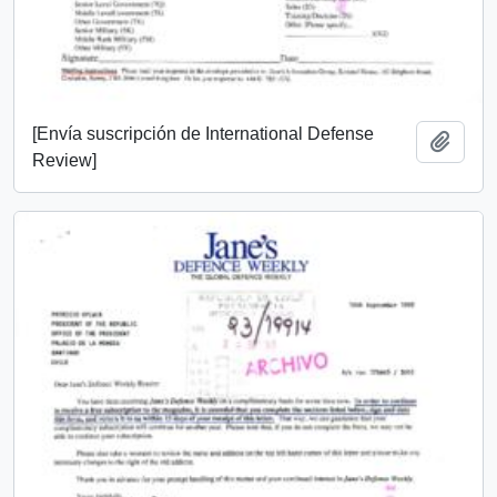
[Envía suscripción de International Defense
Añadi
Review]