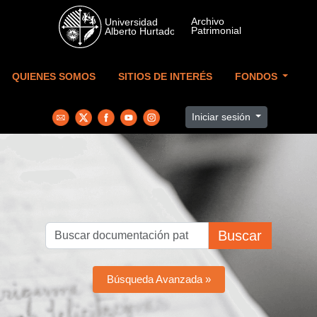
Skip to main content
QUIENES SOMOS
SITIOS DE INTERÉS
FONDOS
Iniciar sesión
Buscar
Búsqueda Avanzada »