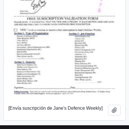
[Envía suscripción de Jane's Defence Weekly]
Añadi