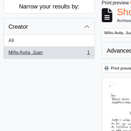
Print preview
Narrow your results by:
Sho
Archiva
Creator
Remove filter:
Miño Avila, Ju
All
Advanced
Miño Avila, Juan
1
, 1 results
Print previ