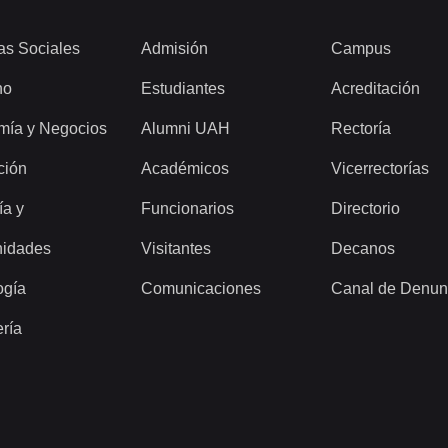
as Sociales
Admisión
Campus
ho
Estudiantes
Acreditación
mía y Negocios
Alumni UAH
Rectoría
ción
Académicos
Vicerrectorías
ía y
Funcionarios
Directorio
idades
Visitantes
Decanos
ogía
Comunicaciones
Canal de Denun
ería