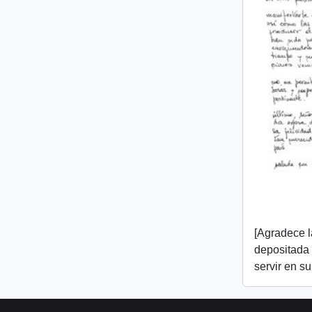
[Agradece l
depositada e
servir en s