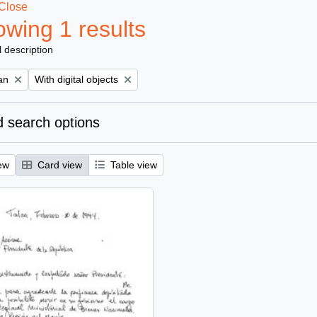
Close
wing 1 results
l description
Remove filter:
an
With digital objects
 search options
ew
Card view
Table view