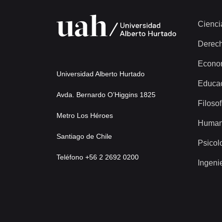
Cienci
Derec
Econo
Universidad Alberto Hurtado
Educa
Avda. Bernardo O’Higgins 1825
Filosof
Metro Los Héroes
Human
Santiago de Chile
Psicol
Teléfono +56 2 2692 0200
Ingeni