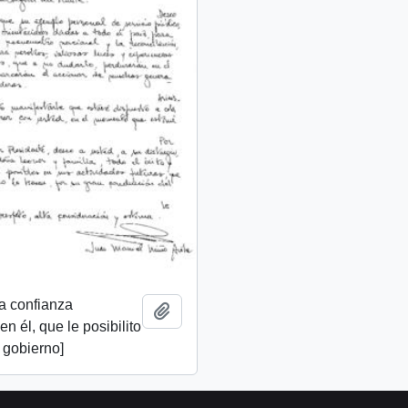
a confianza
Add to clipboard
n él, que le posibilito
u gobierno]