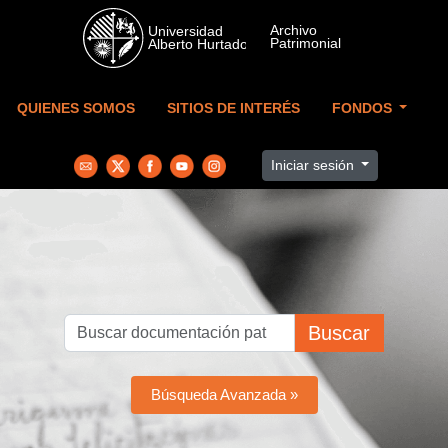
Skip to main content
QUIENES SOMOS
SITIOS DE INTERÉS
FONDOS
Iniciar sesión
Buscar
Búsqueda Avanzada »