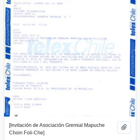
[Invitación de Asociación Gremial Mapuche
Añadi
Choin Foli-Che]